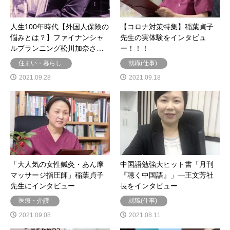
人生100年時代【外国人保険の
【コロナ対策特集】稲葉貞子
悩みとは？】ファイナンシャ
先生の実体験をインタビュ
ルプランニング松川加奈さ…
ー！！！
住まい・暮らし
就職(仕事)
2021.09.28
2021.09.18
「大人気の女性鍼灸・あん摩
中国語勉強大ヒット書「月刊
マッサージ指圧師」稲葉貞子
『聴く中国語』」―王文芳社
先生にインタビュー
長をインタビュー
医療・介護
就職(仕事)
2021.09.08
2021.08.11