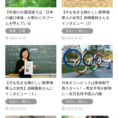
【中国の介護現場では「日本
【今を生きる輝かしい新華僑
の健口体操」が密かに大ブー
華人の女性】岩崎鳳秋さんを
ムを呼んでいる
インタビュー（2）
医療・介護
住まい・暮らし
2021.04.19
2021.04.12
【今を生きる輝かしい新華僑
日本オリンピックは新体制下
華人の女性】岩崎鳳秋さんに
再スタート! ～男女平等が鮮明
インタビュー（１）
に～在日女性中国人の眼
住まい・暮らし
住まい・暮らし
2021.03.30
2021.02.25