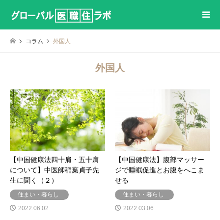
コラム
外国人
外国人
【中国健康法四十肩・五十肩
【中国健康法】腹部マッサー
について】中医師稲葉貞子先
ジで睡眠促進とお腹をへこま
生に聞く（２）
せる
住まい・暮らし
住まい・暮らし
2022.06.02
2022.03.06