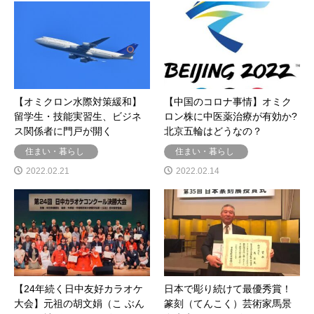
【オミクロン水際対策緩和】
【中国のコロナ事情】オミク
留学生・技能実習生、ビジネ
ロン株に中医薬治療が有効か?
ス関係者に門戸が開く
北京五輪はどうなの？
住まい・暮らし
住まい・暮らし
2022.02.21
2022.02.14
【24年続く日中友好カラオケ
日本で彫り続けて最優秀賞！
大会】元祖の胡文娟（こ ぶん
篆刻（てんこく）芸術家馬景