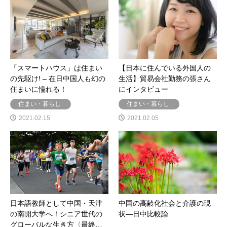
「スマートハウス」は住まい
【日本に住んでいる外国人の
の先駆け! – 在日中国人も幻の
生活】貿易会社勤務の張さん
住まいに憧れる！
にインタビュー
住まい・暮らし
住まい・暮らし
2021.02.15
2021.02.05
日本語教師として中国・天津
中国の高齢化社会と介護の現
の南開大学へ！シニア世代の
状―日中比較論
グローバルな生き方〈最終…