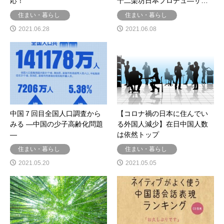
応！
十二楽坊日本プロデュ―サ…
住まい・暮らし
住まい・暮らし
2021.06.28
2021.06.08
中国７回目全国人口調査から
【コロナ禍の日本に住んでい
みる ―中国の少子高齢化問題
る外国人減少】在日中国人数
―
は依然トップ
住まい・暮らし
住まい・暮らし
2021.05.20
2021.05.05