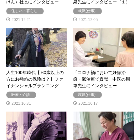
けん）社長にインタビュー
泉先生にインタビュー（１）
住まい・暮らし
就職(仕事)
2021.12.21
2021.12.05
人生100年時代【 60歳以上の
「コロナ禍において妊娠治
方にお勧めの保険は？】ファ
療・鬱治療で貢献」中医の周
イナンシャルプランニング…
軍先生にインタビュー
医療・介護
就職(仕事)
2021.10.31
2021.10.17