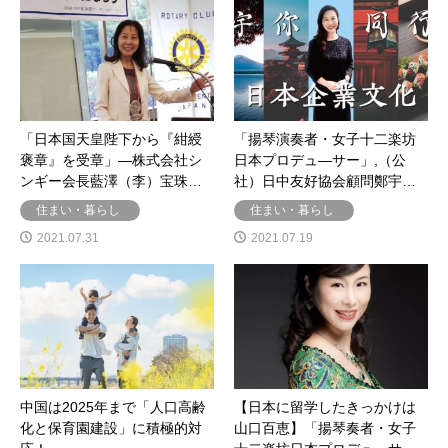
「日本国天皇陛下から『紺綬
「揚琴演奏者・女子十二楽坊
褒章』を受章」―株式会社シ
日本プロデュ―サー」,（公
ンギー会長藍澤（李）宝珠…
社）日中友好協会顧問鄭宇…
住まい・暮らし
住まい・暮らし
2021.07.31
2021.07.19
中国は2025年まで「人口高齢
【日本に留学したきっかけは
化と保育園建設」に積極的対
山口百恵】「揚琴奏者・女子