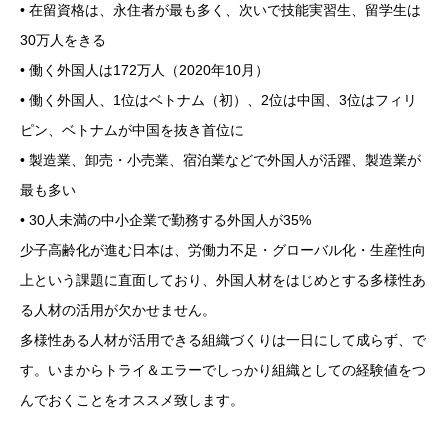
• 在留資格は、永住者が最も多く、次いで技能実習生、留学生は
30万人をきる
• 働く外国人は172万人（2020年10月）
• 働く外国人、1位はベトナム（初）、2位は中国、3位はフィリ
ピン、ベトナムが中国を抜き首位に
• 製造業、卸売・小売業、宿泊業などで外国人が活躍、製造業が
最も多い
• 30人未満の中小企業で勤務する外国人が35%
少子高齢化が進む日本は、労働力不足・グローバル化・生産性向
上という課題に直面しており、外国人材をはじめとする多様性あ
る人材の活用が欠かせません。
多様性ある人材が活用できる組織づくりは一日にして成らず、で
す。いまからトライ＆エラーでしっかり組織としての経験値をつ
んでおくことをオススメ致します。