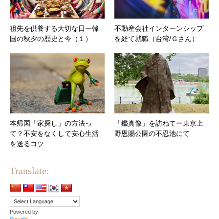
祖先を供養する大切な日ー韓
不動産会社インターンシップ
国の秋夕の歴史と今（１）
を経て就職（台湾/Ｇさん）
本帰国「家探し」の方法っ
「鑑真像」を訪ねてー東京上
て？不安をなくして安心生活
野恩賜公園の不忍池にて
を送るコツ
Translate:
Powered by