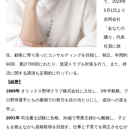
て、2024年
5月1日より
合同会社
「あなたの
隣り」代表
社員に就
任。顧客に寄り添ったコンサルティングを目指し、独立。年間約
60回、累計700回にわたり、賃貸トラブル対策を行う。また、終
活に関する講演も定期的に行っている。
【経歴】
1989
年
オリックス野球クラブ株式会社に入社し、3年半勤務。プ
ロ野球選手たちの裏側での努力を目の当たりにし、成功への道を
学ぶ。
2001
年
司法書士試験に合格。30歳で専業主婦から離婚し、子ど
もを抱えながら資格取得を目指す。仕事と子育てを両立させなが