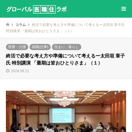
コラム
終活で必要な考え方や準備について考えるー太田垣 章子氏
特別講演 「最期は皆おひとりさま」（１）
医療・介護
就職(仕事)
住まい・暮らし
終活で必要な考え方や準備について考えるー太田垣 章子
氏 特別講演 「最期は皆おひとりさま」（１）
2024.09.21