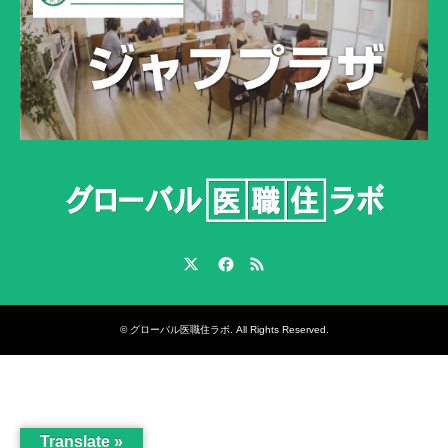
Twitter
Facebook
RSS
©
グローバル医職住ラボ
. All Rights Reserved.
Translate »