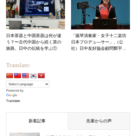
日本茶器と中国茶器は何が違
「揚琴演奏家・女子十二楽坊
う？〜古代中国から続く茶の
日本プロデュ―サー」,（公
旅路。日中の伝統を学ぶ①
社）日中友好協会顧問鄭宇…
Translate:
Powered by
Translate
新着記事
先輩からの声