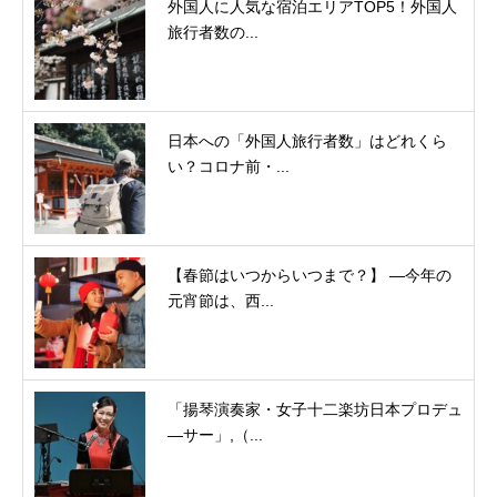
外国人に人気な宿泊エリアTOP5！外国人
旅行者数の...
日本への「外国人旅行者数」はどれくら
い？コロナ前・...
【春節はいつからいつまで？】 ―今年の
元宵節は、西...
「揚琴演奏家・女子十二楽坊日本プロデュ
―サー」,（...