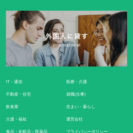
IT・通信
医療・介護
不動産・住宅
就職(仕事)
飲食業
住まい・暮らし
介護・福祉
運営会社
食品・化粧品・医薬品
プライバシーポリシー