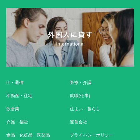
IT・通信
医療・介護
不動産・住宅
就職(仕事)
飲食業
住まい・暮らし
介護・福祉
運営会社
食品・化粧品・医薬品
プライバシーポリシー