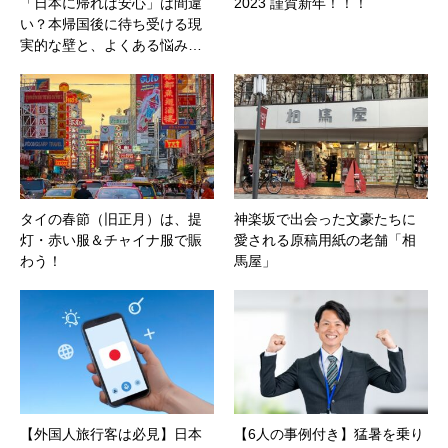
「日本に帰れば安心」は間違
2023 謹賀新年！！！
い？本帰国後に待ち受ける現
実的な壁と、よくある悩み…
タイの春節（旧正月）は、提
神楽坂で出会った文豪たちに
灯・赤い服＆チャイナ服で賑
愛される原稿用紙の老舗「相
わう！
馬屋」
【外国人旅行客は必見】日本
【6人の事例付き】猛暑を乗り