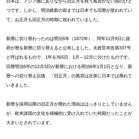
日本は、アジア圏にありながら旧正月を祝う風習がない国のひと
つです。しかし、明治維新の前までは日本でも旧暦が使われてい
て、お正月も旧正月の時期に祝われていました。
新暦に切り替わったのは明治5年（1872年）。同年11月9日に政
府が暦を新暦に切り替えると公布しました。太政官布告第337号
と呼ばれるもので、1年を365日、1月～12月に分けたものです。
旧暦明治5年の12月3日が新暦における明治6年1月1日となり、新
暦への切り替え以後、「旧正月」の風習は次第に日本では廃れて
いきました。
新暦を採用以降の旧正月が廃れた理由ははっきりとしていません
が、欧米諸国の文化を積極的に受け入れていた時期だったことが
大きいとされています。