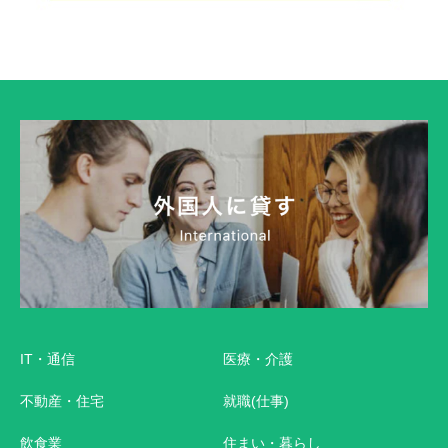
IT・通信
医療・介護
不動産・住宅
就職(仕事)
飲食業
住まい・暮らし