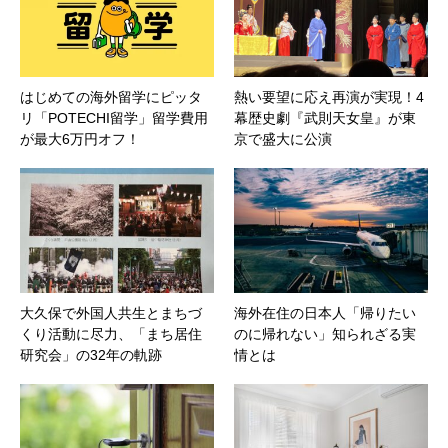
はじめての海外留学にピッタ
熱い要望に応え再演が実現！4
リ「POTECHI留学」留学費用
幕歴史劇『武則天女皇』が東
が最大6万円オフ！
京で盛大に公演
大久保で外国人共生とまちづ
海外在住の日本人「帰りたい
くり活動に尽力、「まち居住
のに帰れない」知られざる実
研究会」の32年の軌跡
情とは