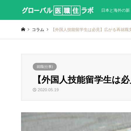
日本と海外の新
コラム
【外国人技能留学生は必見】広がる再就職
就職(仕事)
【外国人技能留学生は必
2020.05.19