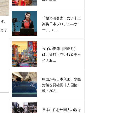
「揚琴演奏家・女子十二
です。
楽坊日本プロデュ―サ
社さま
ー」,（…
タイの春節（旧正月）
は、提灯・赤い服＆チャ
イナ服…
中国から日本入国、水際
対策を要確認【入国情
報・202…
日本に住む外国人の数は