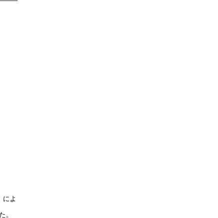
」によ
た。