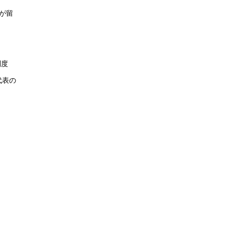
が留
制度
代表の