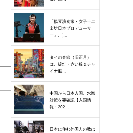
。
「揚琴演奏家・女子十二
楽坊日本プロデュ―サ
ー」,（…
タイの春節（旧正月）
は、提灯・赤い服＆チャ
イナ服…
中国から日本入国、水際
対策を要確認【入国情
報・202…
日本に住む外国人の数は