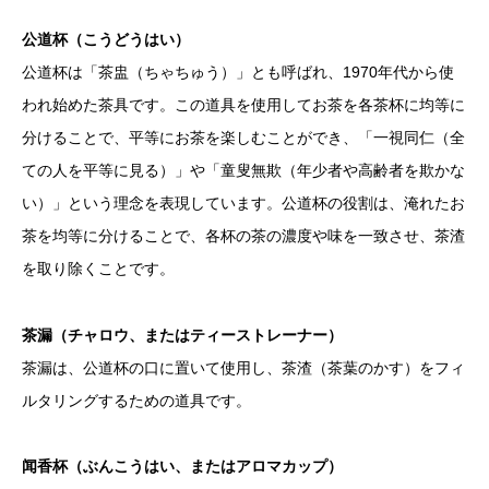
公道杯（こうどうはい）
公道杯は「茶盅（ちゃちゅう）」とも呼ばれ、1970年代から使
われ始めた茶具です。この道具を使用してお茶を各茶杯に均等に
分けることで、平等にお茶を楽しむことができ、「一視同仁（全
ての人を平等に見る）」や「童叟無欺（年少者や高齢者を欺かな
い）」という理念を表現しています。公道杯の役割は、淹れたお
茶を均等に分けることで、各杯の茶の濃度や味を一致させ、茶渣
を取り除くことです。
茶漏（チャロウ、またはティーストレーナー）
茶漏は、公道杯の口に置いて使用し、茶渣（茶葉のかす）をフィ
ルタリングするための道具です。
闻
香杯（ぶんこうはい、またはアロマカップ）