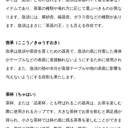
イテムであり、茶葉の種類や淹れ方に応じて選ぶべきものが異な
ります。急須には、紫砂壺、磁器壺、ガラス壺などの種類があり
ます。急須はまさに「茶器の王」とも言える存在です。
壺承（ここう／きゅうすおき）
壺承は急須や茶壺を置くための器具で、急須の底に付着した液体
がテーブルなどの表面に直接触れないようにするために使用され
ます。また、急須の熱や水分が直接テーブルや他の表面に影響を
与えないようにする役割も果たします。
茶杯（ちゃはい）
茶杯、または「品茗杯」とも呼ばれるこの器具は、お茶を楽しむ
際に使用されるカップです。大きな茶杯でお茶を飲むと満足感が
得られ、小さな茶杯では杯の底に残る茶香を楽しむことができま