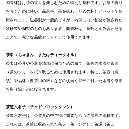
闻香杯はお茶の香りを楽しむための特別な茶杯です。お茶の香り
を嗅ぐために使い、品茗杯（茶を味わうための杯）とセットで使
用されます。磁器製が一般的ですが、内側に白い釉薬が施された
紫砂製や陶製のものもあります。闻香杯は、茶托と組み合わせる
ことで、完全な品飲セットとして使用できます。
茶巾（ちゃきん、またはティータオル）
茶巾は茶具や茶器を清潔に保つための布で、茶具の水滴や茶渍
（茶のシミ）を拭き取るために使用されます。特に、茶壺（急
須）や品杯（飲茶用の杯）などの側面や底部に付いた水滴や茶渍
を取り除くのに役立ちます。
茶道六君子（チャドウロッククンシ）
茶道六君子は、茶道具の中で特に重要な六つの器具の総称です。
これらは、茶筒に収められた茶夹（茶トング）、茶漏（茶こ