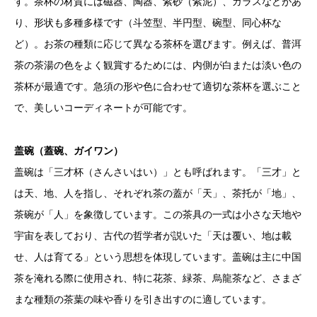
す。茶杯の材質には磁器、陶器、紫砂（紫泥）、ガラスなどがあ
り、形状も多種多様です（斗笠型、半円型、碗型、同心杯な
ど）。お茶の種類に応じて異なる茶杯を選びます。例えば、普洱
茶の茶湯の色をよく観賞するためには、内側が白または淡い色の
茶杯が最適です。急須の形や色に合わせて適切な茶杯を選ぶこと
で、美しいコーディネートが可能です。
盖碗（蓋碗、ガイワン）
盖碗は「三才杯（さんさいはい）」とも呼ばれます。「三才」と
は天、地、人を指し、それぞれ茶の蓋が「天」、茶托が「地」、
茶碗が「人」を象徴しています。この茶具の一式は小さな天地や
宇宙を表しており、古代の哲学者が説いた「天は覆い、地は載
せ、人は育てる」という思想を体現しています。盖碗は主に中国
茶を淹れる際に使用され、特に花茶、緑茶、烏龍茶など、さまざ
まな種類の茶葉の味や香りを引き出すのに適しています。