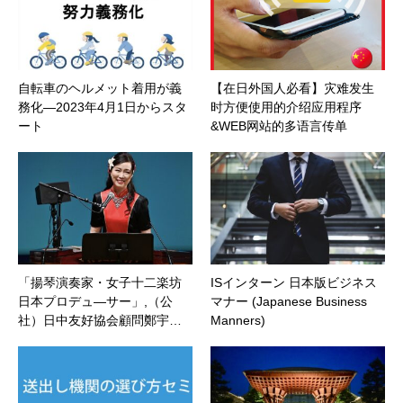
自転車のヘルメット着用が義
【在日外国人必看】灾难发生
務化―2023年4月1日からスタ
时方便使用的介绍应用程序
ート
&WEB网站的多语言传单
「揚琴演奏家・女子十二楽坊
ISインターン 日本版ビジネス
日本プロデュ―サー」,（公
マナー (Japanese Business
社）日中友好協会顧問鄭宇…
Manners)