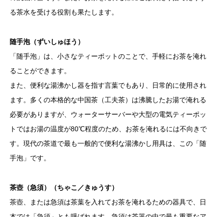
る茶水を受ける役割も果たします。
随手泡（ずいしゅほう）
「随手泡」は、小さなティーポットのことで、手軽にお茶を淹れ
ることができます。
また、便利な湯沸かし器を指す言葉でもあり、日常的に使用され
ます。多くの本格的な中国茶（工夫茶）は沸騰したお湯で淹れる
必要がありますが、ウォーターサーバーや大型の電気ティーポッ
トではお湯の温度が80℃程度のため、お茶を淹れるには不向きで
す。現代の茶道で最も一般的で便利な湯沸かし用具は、この「随
手泡」です。
茶壺（急須）（ちゃこ／きゅうす）
茶壺、または急須は茶葉を入れてお茶を淹れるための器具で、日
本では「急須」とも呼ばれます。急須は茶器の中で最も重要なア