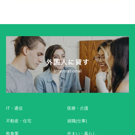
IT・通信
医療・介護
不動産・住宅
就職(仕事)
飲食業
住まい・暮らし