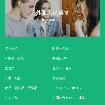
IT・通信
医療・介護
不動産・住宅
就職(仕事)
飲食業
住まい・暮らし
介護・福祉
運営会社
食品・化粧品・医薬品
プライバシーポリシー
リンク集
お問い合わせ・ご連絡