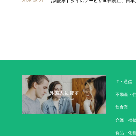
【新記事】タイのノービザ60日廃止、日本人
2026.05.21
IT・通信
不動産・
飲食業
介護・福
食品・化