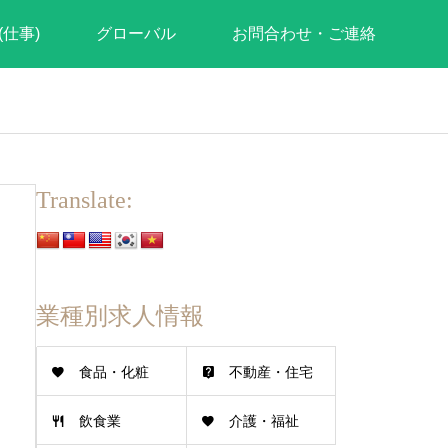
(仕事)
グローバル
お問合わせ・ご連絡
Translate:
業種別求人情報
食品・化粧
不動産・住宅
飲食業
介護・福祉
品・医薬品