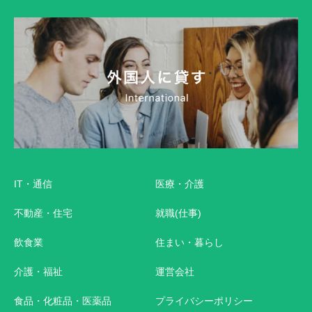
IT・通信
医療・介護
不動産・住宅
就職(仕事)
飲食業
住まい・暮らし
介護・福祉
運営会社
食品・化粧品・医薬品
プライバシーポリシー