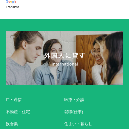
Translate
IT・通信
医療・介護
不動産・住宅
就職(仕事)
飲食業
住まい・暮らし