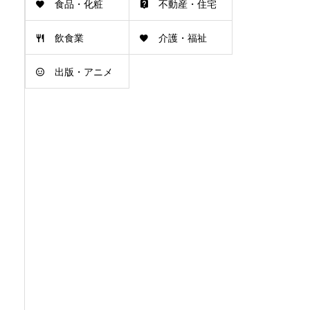
食品・化粧
不動産・住宅
飲食業
介護・福祉
品・医薬品
出版・アニメ