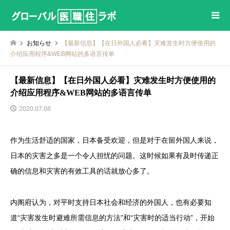
お知らせ
【最新信息】【在日外国人必看】灾难发生时方便使用的
介绍应用程序&WEB网站的多语言传单
【最新信息】【在日外国人必看】灾难发生时方便使用的
介绍应用程序&WEB网站的多语言传单
2020.07.08
作为生活舒适的国家，日本备受欢迎，但是对于在留外国人来说，
日本的灾害之多是一个令人担忧的问题。这时候如果有及时传递正
确的信息和灾害的有效工具的话就放心多了。
内阁府认为，对平时支持日本社会和经济的外国人，也有必要知
道“灾害发生时避难所需信息的方法”和“灾害时的适当行动”，开始