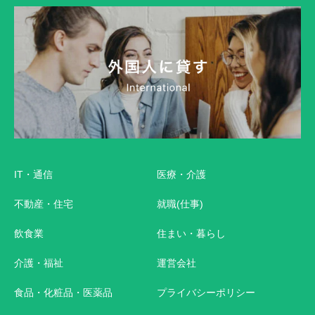
IT・通信
医療・介護
不動産・住宅
就職(仕事)
飲食業
住まい・暮らし
介護・福祉
運営会社
食品・化粧品・医薬品
プライバシーポリシー