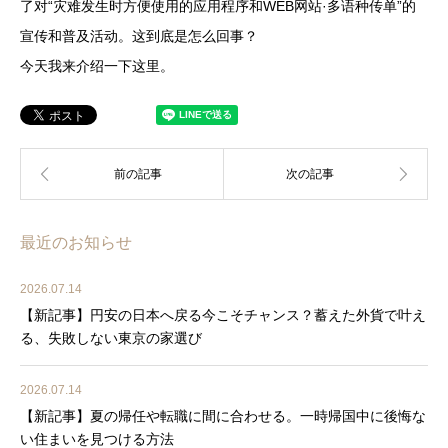
了对“灾难发生时方便使用的应用程序和WEB网站·多语种传单”的
宣传和普及活动。这到底是怎么回事？
今天我来介绍一下这里。
最近のお知らせ
2026.07.14
【新記事】円安の日本へ戻る今こそチャンス？蓄えた外貨で叶え
る、失敗しない東京の家選び
2026.07.14
【新記事】夏の帰任や転職に間に合わせる。一時帰国中に後悔な
い住まいを見つける方法